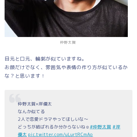
仲野太賀
目元と口元、輪郭が似ていますね。
お顔だけでなく、雰囲気や表情の作り方が似ているか
な？と思います！
仲野太賀×岸優太
なんか似てる
2人で恋愛ドラマやってほしいな〜
どっちが結ばれるか分からないね☺︎
#仲野太賀
#岸
優太
pic.twitter.com/uLurtRCmAo