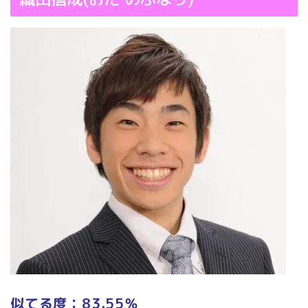
似てる度：83.55％