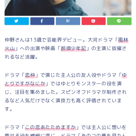
仲野さんは13歳で芸能界デビュー。大河ドラマ「
風林
火山
」への出演や映画「
那須少年記
」の主演に抜擢さ
れるなど活躍。
ドラマ「
恋仲
」で演じた主人公の友人役やドラマ「
ゆ
とりですがなにか
」ではゆとりモンスターの役を演
じ、注目を集めました。スピンオフドラマが制作され
るなど人気だけでなく演技力も高く評価されていま
す。
ドラマ「
この恋あたためますか
」では主人公に想いを
寄せる役を繊細に演じ、ドラマ「
あのコの夢を見たん