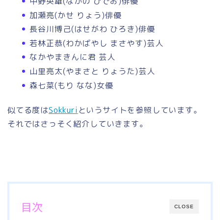
中野英雄(なかの ひでお)俳優
加瀬亮(かせ りょう)俳優
長谷川博己(はせがわ ひろき)俳優
若林正恭(わかばやし まさやす)芸人
なかやまきんに君 芸人
山里亮太(やまさと りょうた)芸人
森七菜(もり なな)女優
似てる度は
Sokkuri
というサイトを参照しています。
それではさっそく紹介していきます。
目次
CLOSE