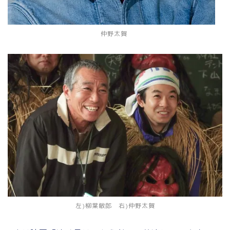
仲野太賀
左)柳葉敏郎 右)仲野太賀