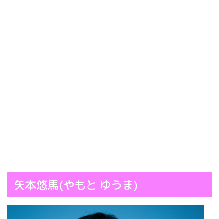
矢本悠馬(やもと ゆうま)