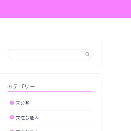
カテゴリー
未分類
女性芸能人