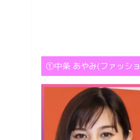
①中条 あやみ(ファッシ