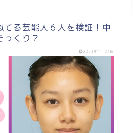
似てる芸能人６人を検証！中
そっくり？
2023年1月23日