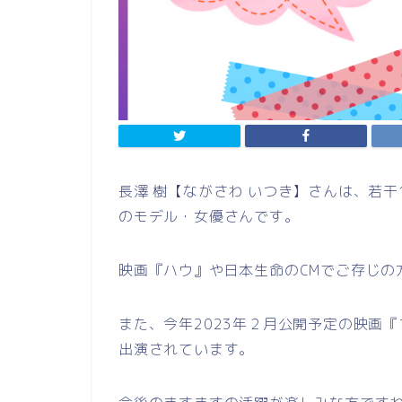
長澤 樹【ながさわ いつき】さんは、若干
のモデル・女優さんです。
映画『ハウ』や日本生命のCMでご存じの
また、今年2023年２月公開予定の映画
出演されています。