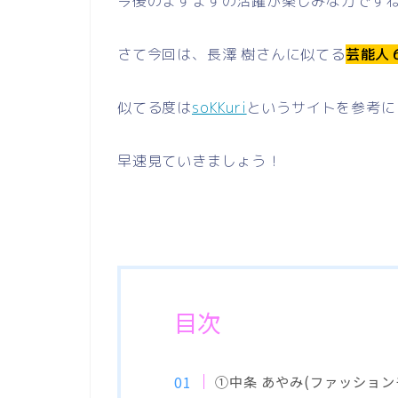
今後のますますの活躍が楽しみな方です
さて今回は、長澤 樹さんに似てる
芸能人
似てる度は
soKKuri
というサイトを参考に
早速見ていきましょう！
目次
①中条 あやみ(ファッション