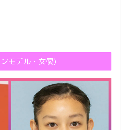
ョンモデル・女優)