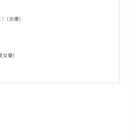
）(女優)
湾女優)