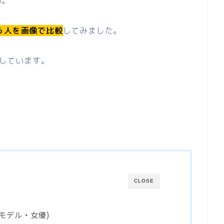
ね。
６人を画像で比較
してみました。
しています。
CLOSE
モデル・女優)