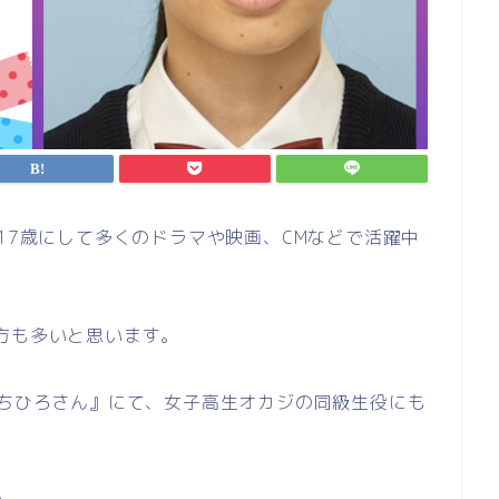
17歳にして多くのドラマや映画、CMなどで活躍中
方も多いと思います。
『ちひろさん』にて、女子高生オカジの同級生役にも