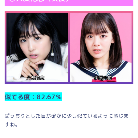
似てる度：82.67％
ぱっちりとした目が確かに少し似ているように感じま
すね。