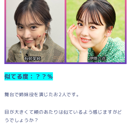
似てる度：？？％
舞台で姉妹役を演じたお2人です。
目が大きくて頬のあたりは似ているよう感じますがど
うでしょうか？