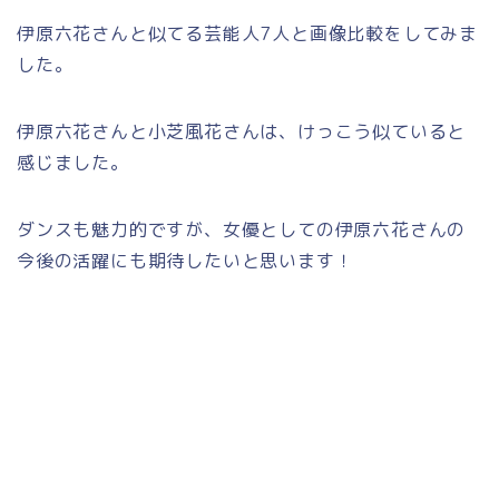
伊原六花さんと似てる芸能人7人と画像比較をしてみま
した。
伊原六花さんと小芝風花さんは、けっこう似ていると
感じました。
ダンスも魅力的ですが、女優としての伊原六花さんの
今後の活躍にも期待したいと思います！