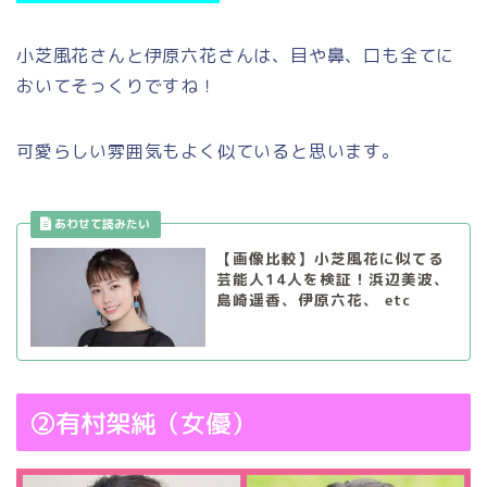
小芝風花さんと伊原六花さんは、目や鼻、口も全てに
おいてそっくりですね！
可愛らしい雰囲気もよく似ていると思います。
【画像比較】小芝風花に似てる
芸能人14人を検証！浜辺美波、
島崎遥香、伊原六花、 etc
②有村架純（女優）