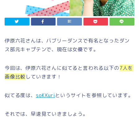
伊原六花さんは、バブリーダンスで有名となったダン
ス部元キャプテンで、現在は女優です。
今回は、伊原六花さんに似てると言われる以下の
7人を
画像比較
していきます！
似てる度は、
soKKuri
というサイトを参照しています。
それでは、早速見ていきましょう。