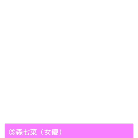
③森七菜（女優）