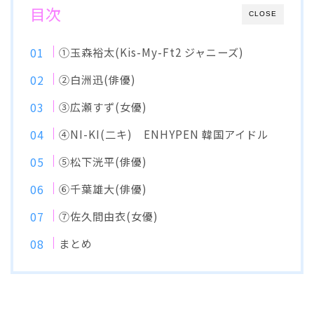
目次
CLOSE
①玉森裕太(Kis-My-Ft2 ジャニーズ)
②白洲迅(俳優)
③広瀬すず(女優)
④NI-KI(二キ) ENHYPEN 韓国アイドル
⑤松下洸平(俳優)
⑥千葉雄大(俳優)
⑦佐久間由衣(女優)
まとめ