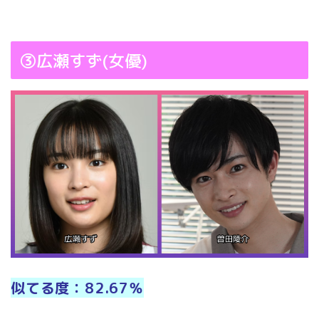
③広瀬すず(女優)
似てる度：82.67％