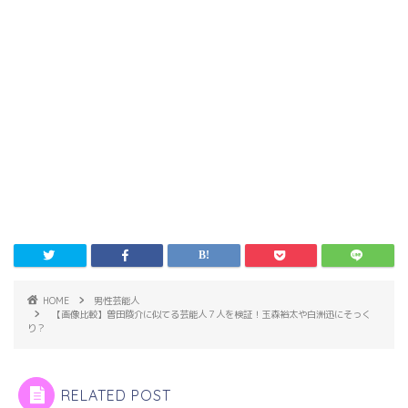
HOME
男性芸能人
【画像比較】曽田陵介に似てる芸能人７人を検証！玉森裕太や白洲迅にそっく
り？
RELATED POST