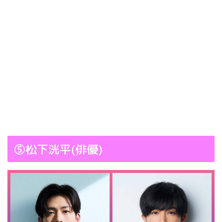
⑤松下洸平(俳優)