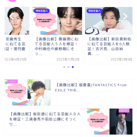
芸能人
男性芸能人
男性芸能人
画像比較】齋藤潤に似
【画像比較】新田真剣佑
【画像比較】安嶋秀
る芸能人５人を検証！
に似てる芸能人を8人検
（少年忍者）に似て
村倫也や綾野剛にそ
証！吉沢亮、山田裕
能人８人を検証！猪
.
貴、...
弥...
2023年11月2日
2023年5月4日
2023年4月
【画像比較】堀夏喜(FANTASTICS from
EXILE TRIB...
【画像比較】桜田通に似てる芸能人８人
を検証！三浦春馬や前田公輝にそっく
り...