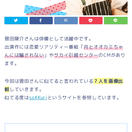
曽田陵介さんは俳優として活躍中です。
出演作には恋愛リアリティー番組「
月とオオカミちゃ
んには騙されない
」や
サカイ引越センター
のCMがあり
ます。
今回は曽田さんに似てると言われている
７人を画像比
較
していきます。
似てる度は
soKKuri
というサイトを参照しています。