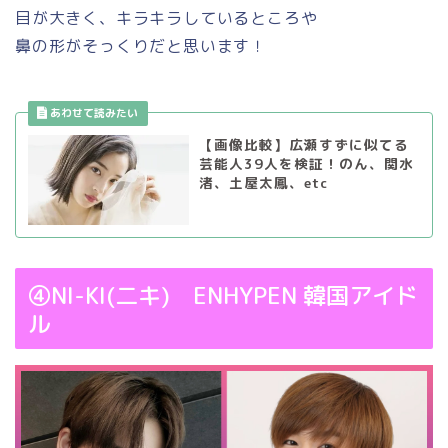
目が大きく、キラキラしているところや
鼻の形がそっくりだと思います！
【画像比較】広瀬すずに似てる
芸能人39人を検証！のん、関水
渚、土屋太鳳、etc
④NI-KI(二キ) ENHYPEN 韓国アイド
ル