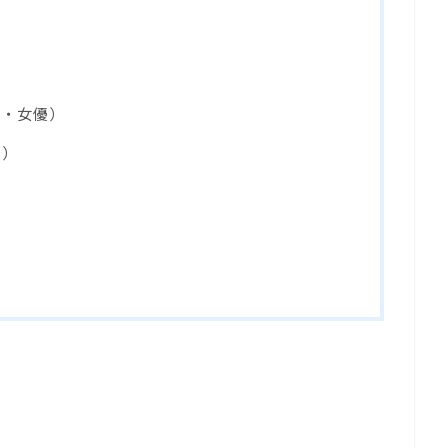
ー・女優）
優）