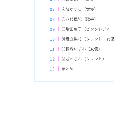
⑦紅ゆずる（女優）
⑧八代亜紀（歌手）
⑨増田恵子（ピンクレディ
⑩足立梨花（タレント・女
⑪稲森いずみ（女優）
⑫ざわちん（タレント）
まとめ