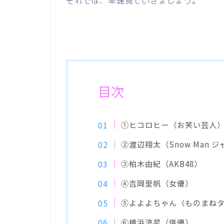
それでは、早速見ていきましょう。
目次
①ヒコロヒー（お笑い芸人
②渡辺翔太（Snow Man 
③柏木由紀（AKB48）
④吉岡里帆（女優）
⑤よよよちゃん（ものまね
⑥横浜流星（俳優）