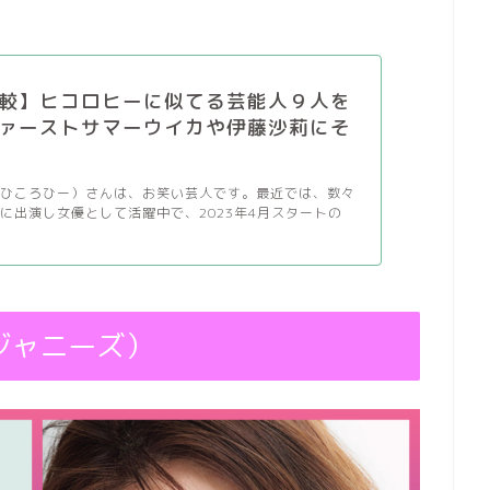
較】ヒコロヒーに似てる芸能人９人を
ァーストサマーウイカや伊藤沙莉にそ
（ひころひー）さんは、お笑い芸人です。最近では、数々
に出演し女優として活躍中で、2023年4月スタートの
 ジャニーズ）