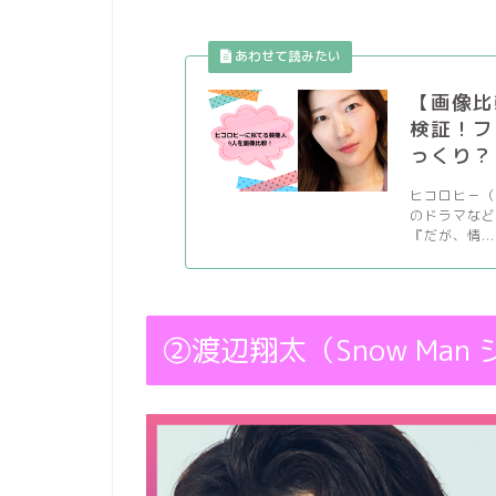
【画像比
検証！フ
っくり？
ヒコロヒ－
のドラマなど
『だが、情...
②渡辺翔太（Snow Man