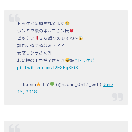
トッケビに癒されてます
ウンタク役のキムゴウン氏
ビックリ
２６歳なのですね〜
誰かに似てるなぁ？？？
安藤サクラさん⁈
若い頃の田中裕子さん⁈
爆
#トッケビ
pic.twitter.com/I2F8Ng8Ei8
— Naomi
ＴＹ
(@naomi_0513_bell)
June
15, 2018