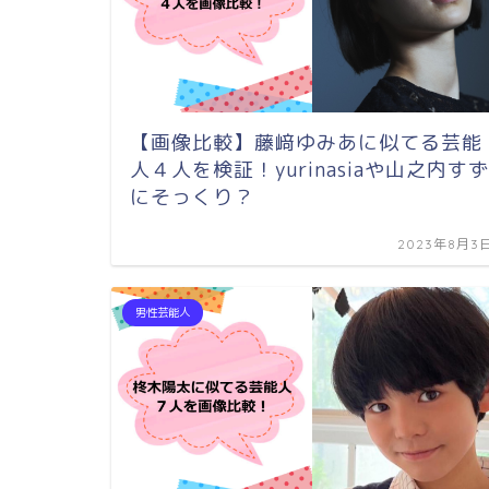
【画像比較】藤﨑ゆみあに似てる芸能
人４人を検証！yurinasiaや山之内すず
にそっくり？
2023年8月3
男性芸能人