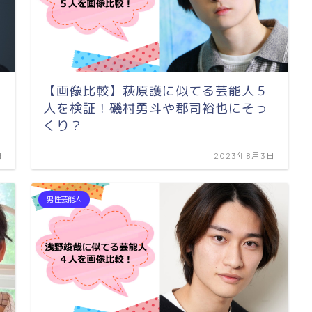
【画像比較】萩原護に似てる芸能人５
人を検証！磯村勇斗や郡司裕也にそっ
くり？
日
2023年8月3日
男性芸能人