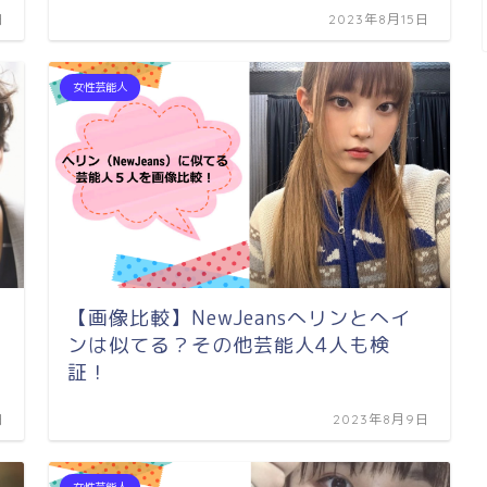
日
2023年8月15日
女性芸能人
【画像比較】NewJeansへリンとへイ
ンは似てる？その他芸能人4人も検
証！
日
2023年8月9日
女性芸能人