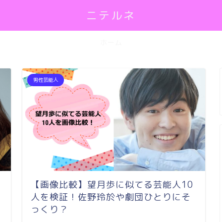
ニテルネ
ホーム
男性芸能人
【画像比較】望月歩に似てる芸能人10
人を検証！佐野玲於や劇団ひとりにそ
っくり？