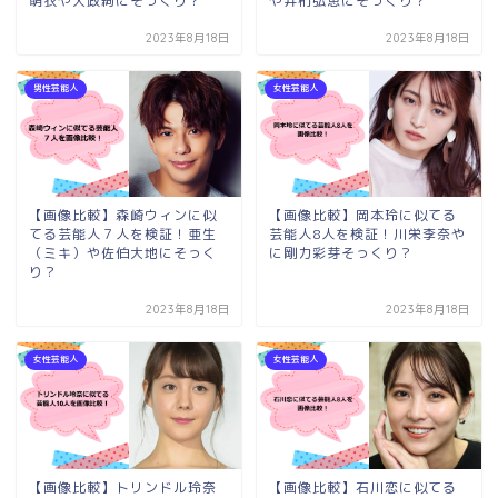
萌衣や大政絢にそっくり？
や井桁弘恵にそっくり？
2023年8月18日
2023年8月18日
男性芸能人
女性芸能人
【画像比較】森崎ウィンに似
【画像比較】岡本玲に似てる
てる芸能人７人を検証！亜生
芸能人8人を検証！川栄李奈や
（ミキ）や佐伯大地にそっく
に剛力彩芽そっくり？
り？
2023年8月18日
2023年8月18日
女性芸能人
女性芸能人
【画像比較】トリンドル玲奈
【画像比較】石川恋に似てる